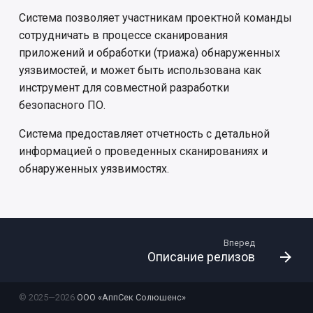
копии
Настройки
и
Система позволяет участникам проектной команды
сотрудничать в процессе сканирования
я
Настройка антивирусной
MCP-сервер
приложений и обработки (триажа) обнаруженных
защиты
п
уязвимостей, и может быть использована как
о
инструмент для совместной разработки
Интеграционный API
безопасного ПО.
и
Конфигурация MCP-
Система предоставляет отчетность с детальной
с
сервера
информацией о проведенных сканированиях и
к
обнаруженных уязвимостях.
а
Вперед
Описание релизов
© 2025—2026
ООО «АппСек Солюшенс»