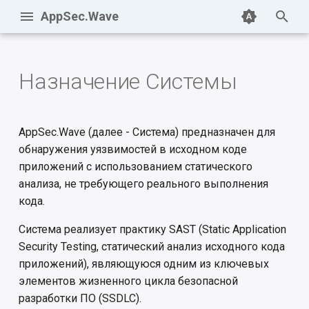
AppSec.Wave
И
н
Назначение Системы
Системные требования
Роли
Авторизация и профиль
и
пользователя
ц
Установка
Группы
AppSec.Wave (далее - Система) предназначен для
Проекты
и
обнаружения уязвимостей в исходном коде
Запуск
Пользователи
приложений с использованием статического
а
Сканирования
анализа, не требующего реального выполнения
Остановка
Репозитории
л
кода.
Очереди
и
Обновление
Управление лицензией
Система реализует практику SAST (Static Application
з
Уязвимости
Security Testing, статический анализ исходного кода
Резервное копирование
приложений), являющуюся одним из ключевых
а
Утилита wave-cli
элементов жизненного цикла безопасной
ц
Восстановление резервной
разработки ПО (SSDLC).